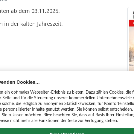
iten ab dem 03.11.2025.
 in der kalten Jahreszeit:
Uhr)
ags von 07:30 – 12:00 Uhr geöffnet:
 Winsen | Glinde
inden keine Schausonntage statt.