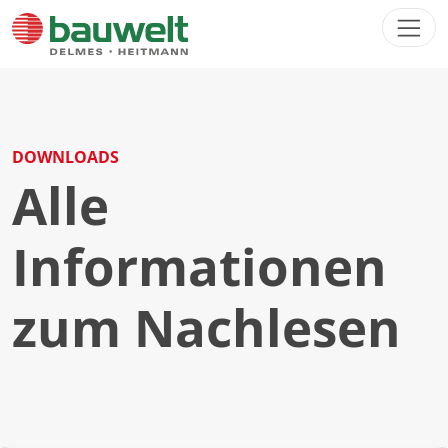
Direkt zur Hauptnavigation springen
Direkt zum Inhalt springen
DOWNLOADS
Alle
Informationen
zum Nachlesen