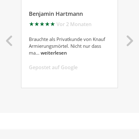
Benjamin Hartmann
Ma
★
★
★
★
★
★
Vor 2 Monaten
Brauchte als Privatkunde von Knauf
Armierungsmörtel. Nicht nur dass
ma...
weiterlesen
Gepostet auf Google
Gep