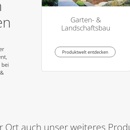
n
en
Garten- &
Landschaftsbau
er
Produktwelt entdecken
nt,
 bei
 &
r Ort auch unser weiteres Prod