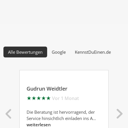
Alle Bewertungen
Google
KennstDuEinen.de
Gudrun Weidtler
Th
★
★
★
★
★
★
Vor 1 Monat
Die Beratung ist hervorragend, der
Fre
Service hinsichtlich einladen ins A...
Ber
weiterlesen
Zei.