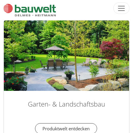
Direkt zur Hauptnavigation springen
Direkt zum Inhalt springen
Garten- & Landschaftsbau
Produktwelt entdecken